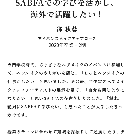
SABFAでの学びを活かし、
海外で活躍したい！
アドバンス メイクアップ
クリエイティブヘアコース
コース
鄧 秋蓉
アドバンスメイクアップコース
2023年卒業・2期
無料説明会＆体験講座
教材
専門学校時代、さまざまなヘアメイクのイベントに参加し
て、ヘアメイクのやりがいを感じ、「もっとヘアメイクの
学生・卒業生の声
仕事がしたい」と思いました。その後、資生堂のヘアメイ
クアップアーティストの展示を見て、「自分も同じように
なりたい」と思いSABFAの存在を知りました。「将来、
講師のご紹介
絶対にSABFAで学びたい」と思ったことが入学したきっ
かけです。
Office SABFA
授業のテーマに合わせて知識を深掘りして勉強したり、テ